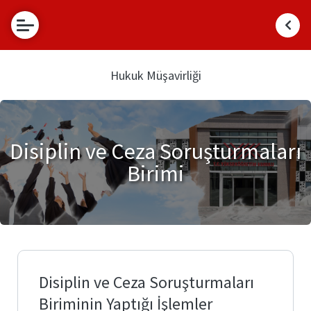
Hakkımızda
Hukuk Müşavirliği
1.
Faaliyetler
Hukuk
Müşaviri
İhbar
Birimlerimiz
ve
Disiplin ve Ceza Soruşturmaları
Şikayet
Birimi
Disiplin
İletişim
ve
Dava
Ceza
Soruşturmaları
Birimi
Görüş
Talepleri
Disiplin ve Ceza Soruşturmaları
Biriminin Yaptığı İşlemler